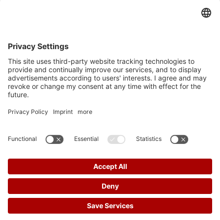
Tel. +49/421/9886161
Fax. +49/421/9884674
UNSER STANDORT
We need your consent to load the
OpenStreetMap service!
We use OpenStreetMap to embed content that may collect d
More Information
Impressum
-
Datenschutz
-
AGB
Accept
powered by
Usercentrics Consent
Management Platform
GALLERY-IMMOBILIEN - COPYRIGHT 2026
IMMOBILIENSOFTWARE & WEBDESIGN POWERED BY