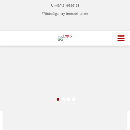
+49/421/9886161
info@gallery-immobilien.de